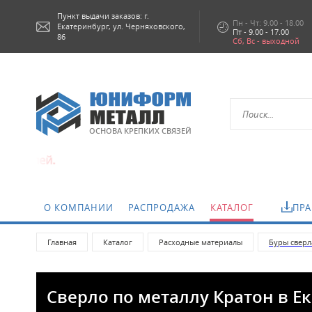
Пункт выдачи заказов: г.
Пн - Чт: 9.00 - 18.00
Екатеринбург,
ул. Черняховского,
Пт - 9.00 - 17.00
86
Сб, Вс - выходной
ОСНОВА КРЕПКИХ СВЯЗЕЙ
лей.
О КОМПАНИИ
РАСПРОДАЖА
КАТАЛОГ
ПРА
Главная
Каталог
Расходные материалы
Буры сверл
Сверло по металлу Кратон в Е