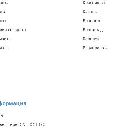
авка
Красноярск
ата
Казань
ывы
Воронеж
вия возврата
Волгоград
изиты
Барнаул
акты
Владивосток
формация
ии
ветствие DIN, ГОСТ, ISO