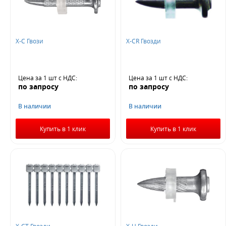
X-C Гвози
X-CR Гвозди
Не нашли ничего подходящего?
Оставьте заявку - мы найдем то, что вам нужно
Цена за 1 шт
с НДС
:
Цена за 1 шт
с НДС
:
по запросу
по запросу
В наличии
В наличии
Купить в 1 клик
Купить в 1 клик
Жду звонка
X-CT Гвозди
X-U Гвозди