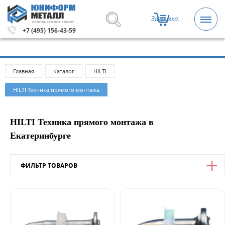
Загрузка...
ОСНОВА КРЕПКИХ СВЯЗЕЙ
ей.
Метизы и крепежные изделия оптом. Минимальная су
+7 (495) 156-43-59
Главная
Каталог
HILTI
HILTI Техника прямого монтажа
HILTI Техника прямого монтажа в
Екатеринбурге
ФИЛЬТР ТОВАРОВ
Цена
от
до