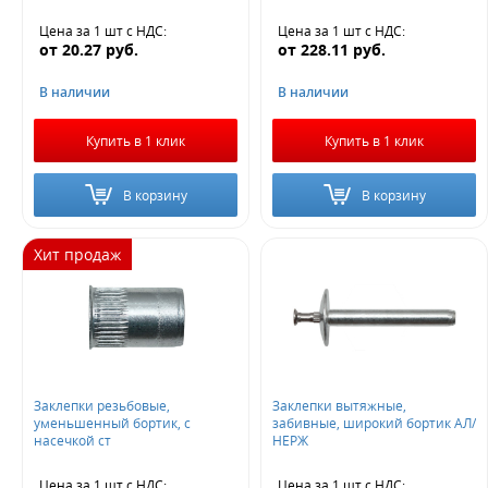
Цена за 1 шт
с НДС
:
Цена за 1 шт
с НДС
:
от
20.27
руб.
от
228.11
руб.
В наличии
В наличии
Купить в 1 клик
Купить в 1 клик
В корзину
В корзину
Хит продаж
Заклепки резьбовые,
Заклепки вытяжные,
уменьшенный бортик, с
забивные, широкий бортик АЛ/
насечкой ст
НЕРЖ
Цена за 1 шт
с НДС
:
Цена за 1 шт
с НДС
: