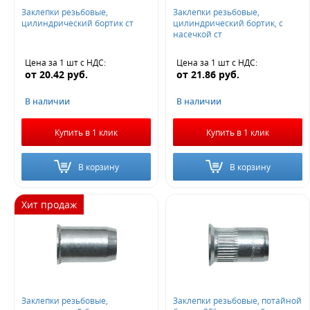
Новинка
Заклепки резьбовые,
Заклепки резьбовые,
цилиндрический бортик ст
цилиндрический бортик, с
Да
насечкой ст
Цена за 1 шт
с НДС
:
Цена за 1 шт
с НДС
:
Величина скидки
от
20.42
руб.
от
21.86
руб.
20%
В наличии
В наличии
Не нашли ничего подходящего?
Купить в 1 клик
Купить в 1 клик
Оставьте заявку - мы найдем то, что вам нужно
В корзину
В корзину
Хит продаж
Жду звонка
Заклепки резьбовые,
Заклепки резьбовые, потайной