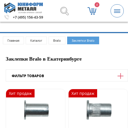
0
ОСНОВА КРЕПКИХ СВЯЗЕЙ
ублей.
Метизы и крепежные изделия оптом. Минимальная
+7 (495) 156-43-59
Главная
Каталог
Bralo
Заклепки Bralo
Заклепки Bralo в Екатеринбурге
ФИЛЬТР ТОВАРОВ
Цена
Хит продаж
Хит продаж
от
до