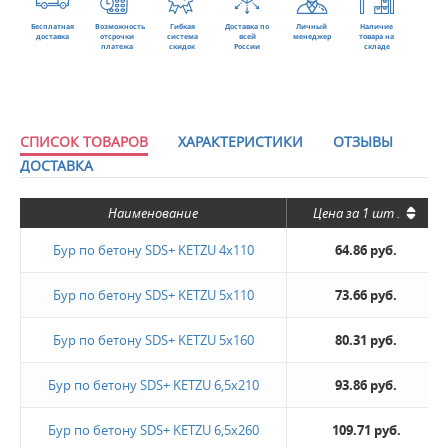
Бесплатная
Возможность
Гибкая
Доставка по
Личный
Наличие
доставка
отсрочки
система
всей
менеджер
товара на
платежа
скидок
России
складе
СПИСОК ТОВАРОВ
ХАРАКТЕРИСТИКИ
ОТЗЫВЫ
ДОСТАВКА
Наименование
Цена за
1 шт
.
Бур по бетону SDS+ KETZU 4х110
64.86 руб.
Бур по бетону SDS+ KETZU 5х110
73.66 руб.
Бур по бетону SDS+ KETZU 5х160
80.31 руб.
Бур по бетону SDS+ KETZU 6,5х210
93.86 руб.
Бур по бетону SDS+ KETZU 6,5х260
109.71 руб.