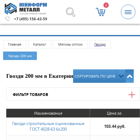
0
ОСНОВА КРЕПКИХ СВЯЗЕЙ
за 5000 рублей.
Метизы и крепежные изделия оптом. Ми
+7 (495) 156-43-59
Главная
Каталог
Метизы оптом
Гвозди
Гвозди 200 мм
Гвозди 200 мм в Екатеринбурге
СОРТИРОВАТЬ ПО ЦЕНЕ
ФИЛЬТР ТОВАРОВ
Цена
Наименование
Цена за .
от
до
Гвозди строительные оцинкованные
103.44 руб.
ГОСТ 4028-63 6х200