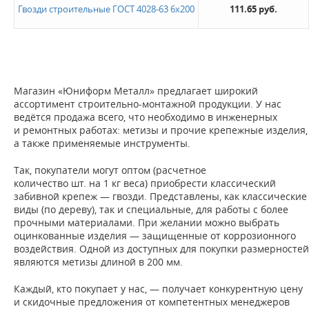
Гвозди строительные ГОСТ 4028-63 6х200
111.65 руб.
Новинка
Да
Магазин «Юниформ Металл» предлагает широкий
Не нашли ничего подходящего?
ассортимент строительно-монтажной продукции. У нас
ведётся продажа всего, что необходимо в инженерных
и ремонтных работах: метизы и прочие крепежные изделия,
Оставьте заявку - мы найдем то, что вам нужно
а также применяемые инструменты.
Так, покупатели могут оптом (расчетное
количество шт. на 1 кг веса) приобрести классический
забивной крепеж — гвозди. Представлены, как классические
виды (по дереву), так и специальные, для работы с более
прочными материалами. При желании можно выбрать
оцинкованные изделия — защищенные от коррозионного
Жду звонка
воздействия. Одной из доступных для покупки размерностей
являются метизы длиной в 200 мм.
Каждый, кто покупает у нас, — получает конкурентную цену
и скидочные предложения от компетентных менеджеров