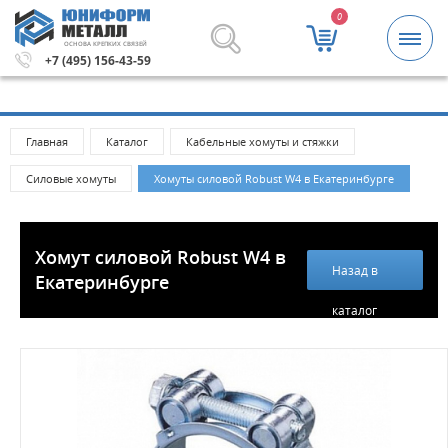
0
ОСНОВА КРЕПКИХ СВЯЗЕЙ
 рублей.
Метизы и крепежные изделия оптом. Минимальн
+7 (495) 156-43-59
Главная
Каталог
Кабельные хомуты и стяжки
Силовые хомуты
Хомуты силовой Robust W4 в Екатеринбурге
Хомут силовой Robust W4 в
Назад в
Екатеринбурге
каталог