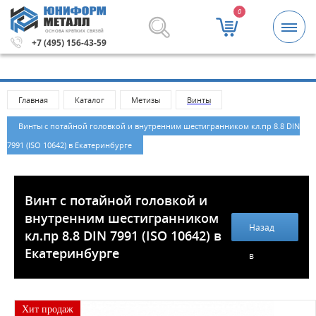
0
ОСНОВА КРЕПКИХ СВЯЗЕЙ
 рублей.
Метизы и крепежные изделия оптом. Минимальн
+7 (495) 156-43-59
Главная
Каталог
Метизы
Винты
Винты с потайной головкой и внутренним шестигранником кл.пр 8.8 DIN
7991 (ISO 10642) в Екатеринбурге
Винт с потайной головкой и
внутренним шестигранником
Назад
кл.пр 8.8 DIN 7991 (ISO 10642) в
Екатеринбурге
в
каталог
Хит продаж